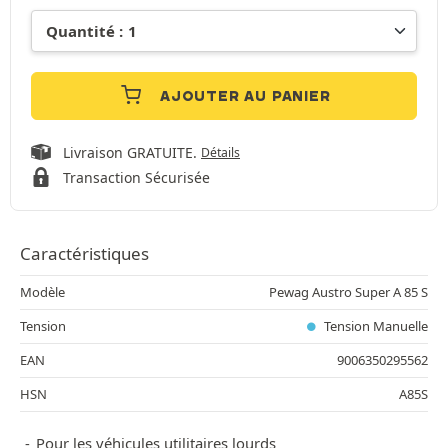
AJOUTER AU PANIER
Livraison GRATUITE.
Détails
Transaction Sécurisée
Caractéristiques
Modèle
Pewag Austro Super A 85 S
Tension
Tension Manuelle
EAN
9006350295562
HSN
A85S
Pour les véhicules utilitaires lourds