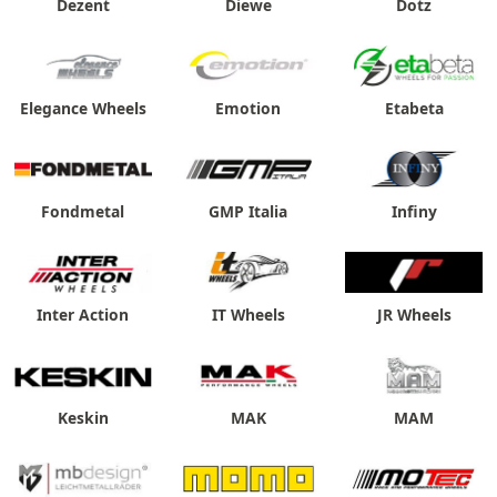
Dezent
Diewe
Dotz
Elegance Wheels
Emotion
Etabeta
Fondmetal
GMP Italia
Infiny
Inter Action
IT Wheels
JR Wheels
Keskin
MAK
MAM