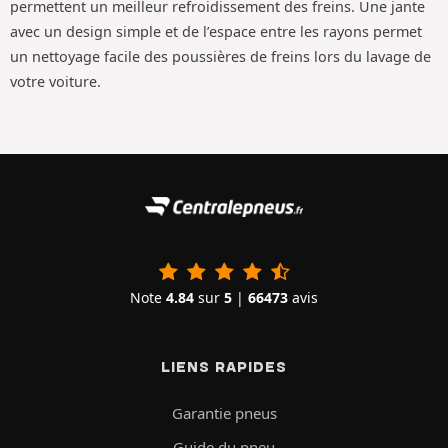
permettent un meilleur refroidissement des freins. Une jante
avec un design simple et de l’espace entre les rayons permet
un nettoyage facile des poussières de freins lors du lavage de
votre voiture.
Note
4.84
sur
5
|
66473
avis
LIENS RAPIDES
Garantie pneus
Guide du pneu