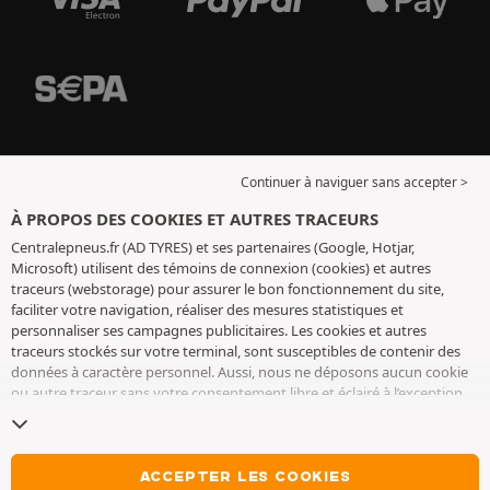
Continuer à naviguer sans accepter >
À PROPOS DES COOKIES ET AUTRES TRACEURS
Centralepneus.fr (AD TYRES) et ses partenaires (Google, Hotjar,
Microsoft) utilisent des témoins de connexion (cookies) et autres
traceurs (webstorage) pour assurer le bon fonctionnement du site,
faciliter votre navigation, réaliser des mesures statistiques et
personnaliser ses campagnes publicitaires. Les cookies et autres
traceurs stockés sur votre terminal, sont susceptibles de contenir des
données à caractère personnel. Aussi, nous ne déposons aucun cookie
ou autre traceur sans votre consentement libre et éclairé à l’exception
de ceux indispensables pour le fonctionnement du site. Nous
conservons votre choix pendant 6 mois. Vous pouvez retirer votre
consentement à tout moment en vous rendant sur la
page cookies et
autres traceurs
. Vous pouvez choisir de continuer à naviguer sans
ACCEPTER LES COOKIES