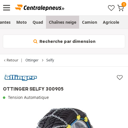
Jantes
Moto
Quad
Chaînes neige
Camion
Agricole
H
Recherche par dimension
Retour
Ottinger
Selfy
OTTINGER SELFY 300905
Tension Automatique