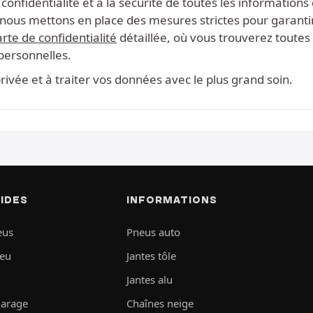
onfidentialité et à la sécurité de toutes les information
s, nous mettons en place des mesures strictes pour garanti
rte de confidentialité
détaillée, où vous trouverez toutes 
 personnelles.
ivée et à traiter vos données avec le plus grand soin.
PIDES
INFORMATIONS
eus
Pneus auto
neu
Jantes tôle
Jantes alu
garage
Chaînes neige