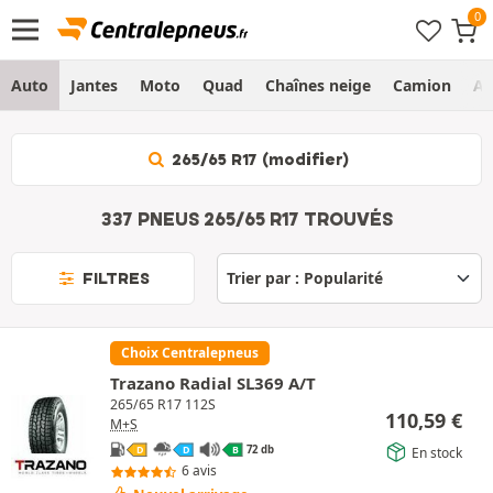
Auto
Jantes
Moto
Quad
Chaînes neige
Camion
Ag
265/65 R17 (modifier)
337 PNEUS 265/65 R17 TROUVÉS
FILTRES
Choix Centralepneus
Trazano Radial SL369 A/T
265/65 R17 112S
110,59
€
M+S
72 db
En stock
D
D
B
6 avis