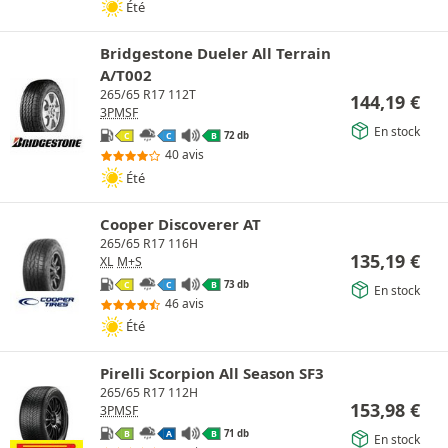
Été
Bridgestone Dueler All Terrain
A/T002
265/65 R17 112T
144,19
€
3PMSF
En stock
72 db
C
C
B
40 avis
Été
Cooper Discoverer AT
265/65 R17 116H
135,19
€
XL
M+S
73 db
C
C
B
En stock
46 avis
Été
Pirelli Scorpion All Season SF3
265/65 R17 112H
153,98
€
3PMSF
71 db
B
A
B
En stock