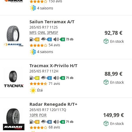
150 avis
4 saisons
Sailun Terramax A/T
265/65 R17 112S
92,78
€
MFS
OWL
3PMSF
73 db
D
C
B
En stock
54 avis
4 saisons
Tracmax X-Privilo H/T
265/65 R17 112H
88,99
€
71 db
C
C
B
En stock
71 avis
Été
Radar Renegade R/T+
265/65 R17 120/117Q
149,99
€
10PR
POR
71 db
D
B
B
En stock
68 avis