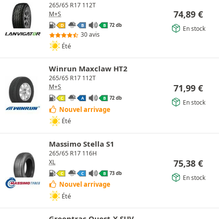
265/65 R17 112T
74,89
€
M+S
72 db
D
B
B
En stock
30 avis
Été
Winrun Maxclaw HT2
265/65 R17 112T
71,99
€
M+S
72 db
C
A
B
En stock
Nouvel arrivage
Été
Massimo Stella S1
265/65 R17 116H
75,38
€
XL
73 db
C
C
B
En stock
Nouvel arrivage
Été
Greentrac Quest-X SUV