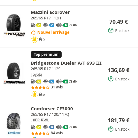
Mazzini Ecorover
265/65 R17 112H
70,49
€
72 db
C
C
B
En stock
Nouvel arrivage
Été
Top premium
Bridgestone Dueler A/T 693 III
136,69
€
265/65 R17 112S
Toyota
En stock
72 db
C
C
B
31 avis
Été
Comforser CF3000
265/65 R17 120/117Q
181,79
€
10PR
RWL
72 db
C
B
B
En stock
84 avis