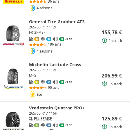
36 avis
4 saisons
General Tire Grabber AT3
265/65 R17 112H
155,78
€
FR
3PMSF
73 db
D
D
B
En stock
186 avis
4 saisons
Michelin Latitude Cross
265/65 R17 112H
206,99
€
M+S
71 db
C
C
B
En stock
90 avis
Été
Vredestein Quatrac PRO+
265/65 R17 116H
125,89
€
XL
FSL
3PMSF
73 db
B
B
B
En stock