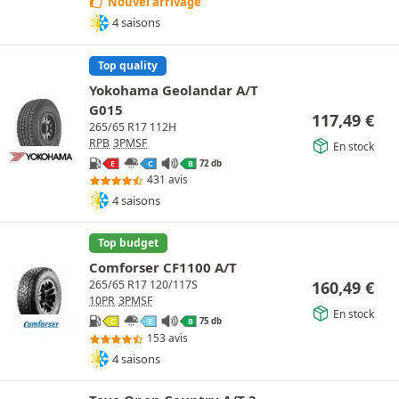
Nouvel arrivage
4 saisons
Top quality
Yokohama Geolandar A/T
G015
117,49
€
265/65 R17 112H
RPB
3PMSF
En stock
72 db
E
C
B
431 avis
4 saisons
Top budget
Comforser CF1100 A/T
160,49
€
265/65 R17 120/117S
10PR
3PMSF
En stock
75 db
C
E
B
153 avis
4 saisons