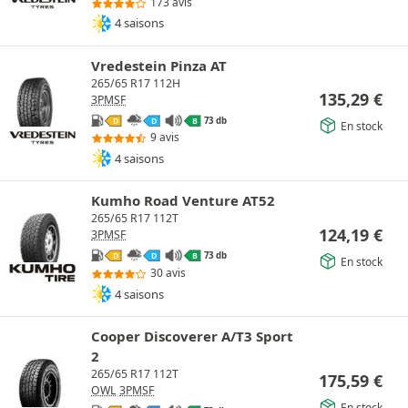
173 avis
4 saisons
Vredestein Pinza AT
265/65 R17 112H
135,29
€
3PMSF
73 db
D
D
B
En stock
9 avis
4 saisons
Kumho Road Venture AT52
265/65 R17 112T
124,19
€
3PMSF
73 db
D
D
B
En stock
30 avis
4 saisons
Cooper Discoverer A/T3 Sport
2
265/65 R17 112T
175,59
€
OWL
3PMSF
En stock