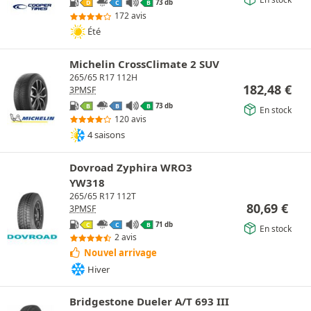
73 db
D
C
B
172 avis
Été
Michelin CrossClimate 2 SUV
265/65 R17 112H
182,48
€
3PMSF
73 db
B
B
B
En stock
120 avis
4 saisons
Dovroad Zyphira WRO3
YW318
265/65 R17 112T
80,69
€
3PMSF
71 db
C
C
B
En stock
2 avis
Nouvel arrivage
Hiver
Bridgestone Dueler A/T 693 III