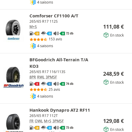
4 saisons
Comforser CF1100 A/T
265/65 R17 112S
111,08
€
M+S
72 db
D
D
B
En stock
153 avis
4 saisons
BFGoodrich All-Terrain T/A
KO3
265/65 R17 116/113S
248,59
€
8PR
RWL
3PMSF
En stock
74 db
E
C
B
25 avis
4 saisons
Hankook Dynapro AT2 RF11
265/65 R17 112T
129,08
€
FR
OWL
M+S
3PMSF
73 db
D
D
B
En stock