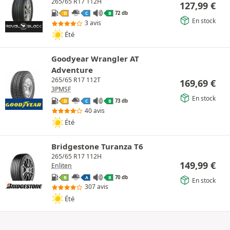
265/65 R17 112H
127,99
€
72 db
D
C
B
En stock
3 avis
Été
Goodyear Wrangler AT
Adventure
265/65 R17 112T
169,69
€
3PMSF
En stock
73 db
D
C
B
40 avis
Été
Bridgestone Turanza T6
265/65 R17 112H
149,99
€
Enliten
70 db
B
A
B
En stock
307 avis
Été