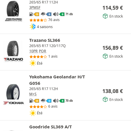
265/65 R17 112H
114,59
€
3PMSF
71 db
D
B
B
En stock
76 avis
4 saisons
Trazano SL366
265/65 R17 120/117Q
156,89
€
10PR
POR
En stock
1 avis
Été
Yokohama Geolandar H/T
G056
265/65 R17 112H
138,08
€
M+S
En stock
70 db
D
D
B
6 avis
Été
Goodride SL369 A/T