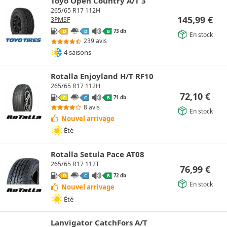
Toyo Open Country A/T 3
265/65 R17 112H
145,99
€
3PMSF
73 db
D
D
B
En stock
239 avis
4 saisons
Rotalla Enjoyland H/T RF10
265/65 R17 112H
72,10
€
71 db
C
C
B
8 avis
En stock
Nouvel arrivage
Été
Rotalla Setula Pace AT08
265/65 R17 112T
76,99
€
72 db
D
C
B
En stock
Nouvel arrivage
Été
Lanvigator CatchFors A/T