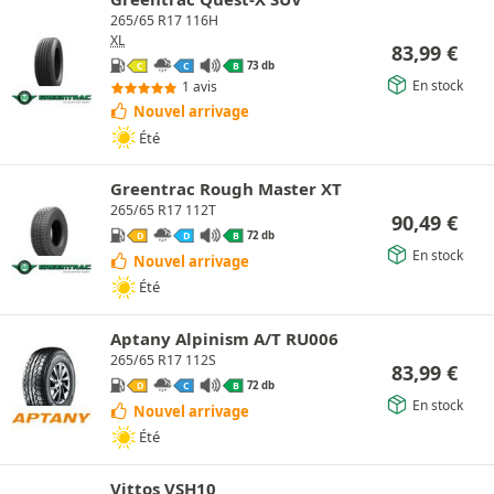
265/65 R17 116H
XL
83,99
€
73 db
C
C
B
En stock
1 avis
Nouvel arrivage
Été
Greentrac Rough Master XT
265/65 R17 112T
90,49
€
72 db
D
D
B
En stock
Nouvel arrivage
Été
Aptany Alpinism A/T RU006
265/65 R17 112S
83,99
€
72 db
D
C
B
En stock
Nouvel arrivage
Été
Vittos VSH10