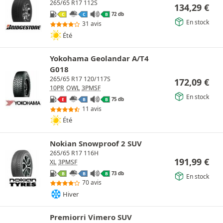
265/65 R17 112S
134,29
€
72 db
C
C
B
En stock
31 avis
Été
Yokohama Geolandar A/T4
G018
265/65 R17 120/117S
172,09
€
10PR
OWL
3PMSF
En stock
75 db
E
B
B
11 avis
Été
Nokian Snowproof 2 SUV
265/65 R17 116H
191,99
€
XL
3PMSF
73 db
B
B
B
En stock
70 avis
Hiver
Premiorri Vimero SUV