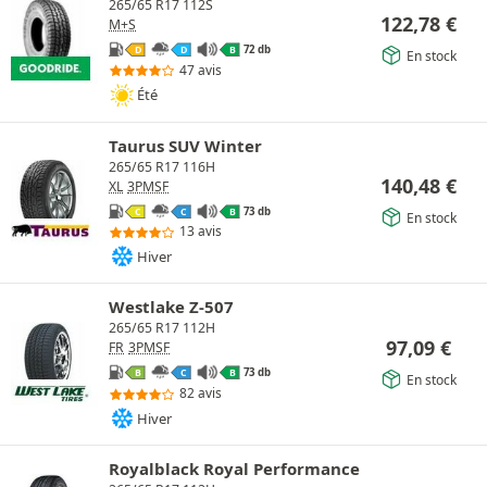
265/65 R17 112S
122,78
€
M+S
72 db
D
D
B
En stock
47 avis
Été
Taurus SUV Winter
265/65 R17 116H
140,48
€
XL
3PMSF
73 db
C
C
B
En stock
13 avis
Hiver
Westlake Z-507
265/65 R17 112H
97,09
€
FR
3PMSF
73 db
B
C
B
En stock
82 avis
Hiver
Royalblack Royal Performance