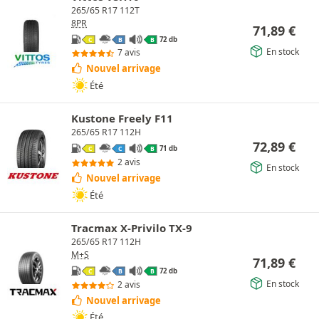
265/65 R17 112T
8PR
71,89
€
72 db
C
B
B
En stock
7 avis
Nouvel arrivage
Été
Kustone Freely F11
265/65 R17 112H
72,89
€
71 db
C
C
B
2 avis
En stock
Nouvel arrivage
Été
Tracmax X-Privilo TX-9
265/65 R17 112H
M+S
71,89
€
72 db
C
B
B
En stock
2 avis
Nouvel arrivage
Été