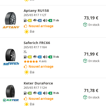
Aptany RU158
265/65 R17 112T
73,19
€
71 db
C
B
B
En stock
Nouvel arrivage
Été
Saferich FRC66
265/65 R17 116H
XL
71,99
€
73 db
C
C
B
En stock
4 avis
Nouvel arrivage
Été
Keter DuraForce
265/65 R17 112H
71,78
€
70 db
B
C
B
En stock
Nouvel arrivage
Été