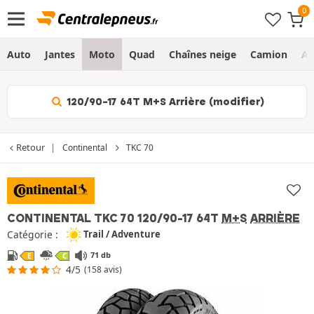
Auto
Jantes
Moto
Quad
Chaînes neige
Camion
Ag
120/90-17 64T M+S Arrière (modifier)
Retour
Continental
TKC 70
CONTINENTAL TKC 70
120/90-17 64T
M+S
ARRIÈRE
Catégorie :
Trail / Adventure
71 db
E
C
4/5
(158 avis)