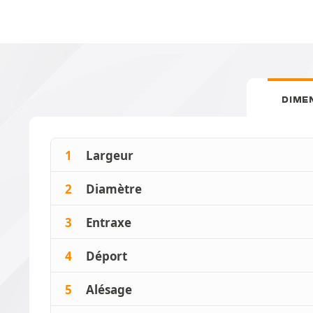
DIME
1
Largeur
2
Diamètre
3
Entraxe
4
Déport
5
Alésage