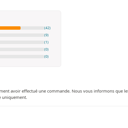
(42)
(9)
(1)
(0)
(0)
ment avoir effectué une commande. Nous vous informons que les avi
ue uniquement.