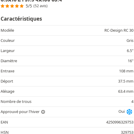
5/5
(52 avis)
Caractéristiques
Modèle
RC-Design RC 30
Couleur
Gris
Largeur
6.5"
Diamètre
16"
Entraxe
108 mm
Déport
37.5 mm
Alésage
63.4 mm
Nombre de trous
4
Oui
Approuvé pour l'hiver
EAN
4250996329753
HSN
329753