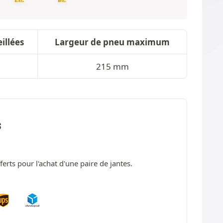
illées
Largeur de pneu maximum
m
215 mm
S
fferts pour l'achat d'une paire de jantes.