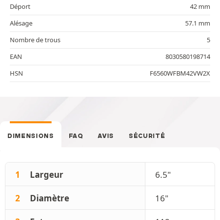
Déport
42 mm
Alésage
57.1 mm
Nombre de trous
5
EAN
8030580198714
HSN
F6560WFBM42VW2X
DIMENSIONS
FAQ
AVIS
SÉCURITÉ
1
Largeur
6.5"
2
Diamètre
16"