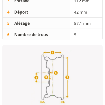
3
Entraxe
112 mm
4
Déport
42 mm
5
Alésage
57.1 mm
6
Nombre de trous
5