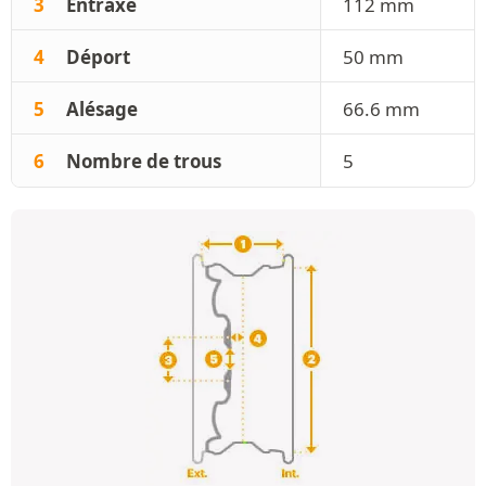
3
Entraxe
112 mm
4
Déport
50 mm
5
Alésage
66.6 mm
6
Nombre de trous
5