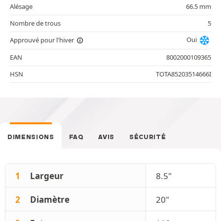
Alésage
66.5 mm
Nombre de trous
5
Oui
Approuvé pour l'hiver
EAN
8002000109365
HSN
TOTA85203514666I
DIMENSIONS
FAQ
AVIS
SÉCURITÉ
1
Largeur
8.5"
2
Diamètre
20"