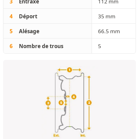
3
Entraxe
112 mm
4
Déport
35 mm
5
Alésage
66.5 mm
6
Nombre de trous
5