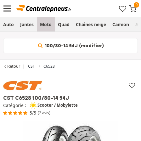
Auto
Jantes
Moto
Quad
Chaînes neige
Camion
Ag
100/80-14 54J (modifier)
Retour
CST
C6528
CST C6528
100/80-14 54J
Catégorie :
Scooter / Mobylette
5/5
(2 avis)