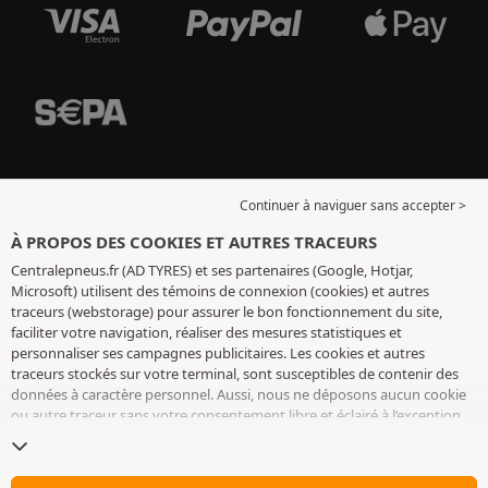
Continuer à naviguer sans accepter >
À PROPOS DES COOKIES ET AUTRES TRACEURS
Centralepneus.fr (AD TYRES) et ses partenaires (Google, Hotjar,
Microsoft) utilisent des témoins de connexion (cookies) et autres
traceurs (webstorage) pour assurer le bon fonctionnement du site,
faciliter votre navigation, réaliser des mesures statistiques et
personnaliser ses campagnes publicitaires. Les cookies et autres
traceurs stockés sur votre terminal, sont susceptibles de contenir des
données à caractère personnel. Aussi, nous ne déposons aucun cookie
ou autre traceur sans votre consentement libre et éclairé à l’exception
de ceux indispensables pour le fonctionnement du site. Nous
conservons votre choix pendant 6 mois. Vous pouvez retirer votre
consentement à tout moment en vous rendant sur la
page cookies et