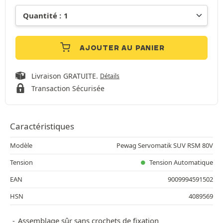
AJOUTER AU PANIER
Livraison GRATUITE.
Détails
Transaction Sécurisée
Caractéristiques
Modèle
Pewag Servomatik SUV RSM 80V
Tension
Tension Automatique
EAN
9009994591502
HSN
4089569
Assemblage sûr sans crochets de fixation