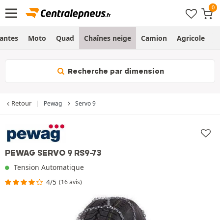
Jantes
Moto
Quad
Chaînes neige
Camion
Agricole
H
Recherche par dimension
Retour
Pewag
Servo 9
PEWAG SERVO 9 RS9-73
Tension Automatique
4/5
(16 avis)