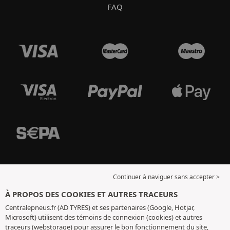
FAQ
Continuer à naviguer sans accepter >
À PROPOS DES COOKIES ET AUTRES TRACEURS
Centralepneus.fr (AD TYRES) et ses partenaires (Google, Hotjar,
Microsoft) utilisent des témoins de connexion (cookies) et autres
traceurs (webstorage) pour assurer le bon fonctionnement du site,