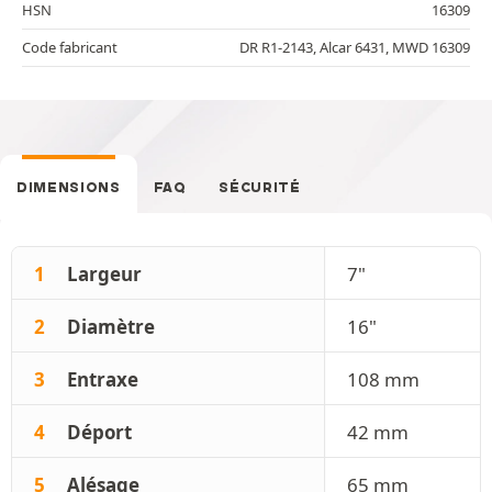
HSN
16309
Code fabricant
DR R1-2143, Alcar 6431, MWD 16309
DIMENSIONS
FAQ
SÉCURITÉ
1
Largeur
7"
2
Diamètre
16"
3
Entraxe
108 mm
4
Déport
42 mm
5
Alésage
65 mm