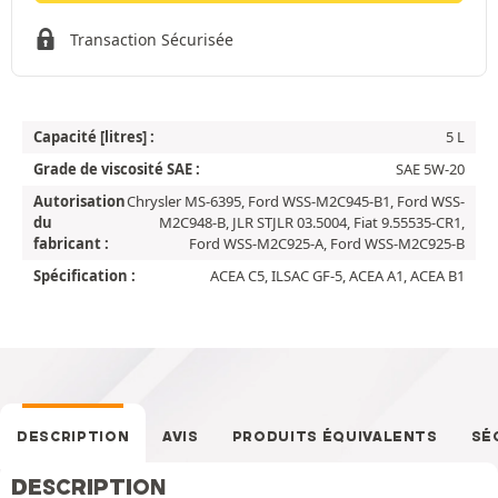
Transaction Sécurisée
Capacité [litres] :
5 L
Grade de viscosité SAE :
SAE 5W-20
Autorisation
Chrysler MS-6395, Ford WSS-M2C945-B1, Ford WSS-
du
M2C948-B, JLR STJLR 03.5004, Fiat 9.55535-CR1,
fabricant :
Ford WSS-M2C925-A, Ford WSS-M2C925-B
Spécification :
ACEA C5, ILSAC GF-5, ACEA A1, ACEA B1
DESCRIPTION
AVIS
PRODUITS ÉQUIVALENTS
SÉ
DESCRIPTION