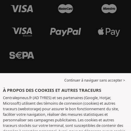
Continuer à naviguer sans accepter >
À PROPOS DES COOKIES ET AUTRES TRACEURS
Centralepneus.fr (AD TYRES) et ses partenaires (Google, Hotjar,
Microsoft) utilisent des témoins de connexion (cookies) et autres
traceurs (webstorage) pour assurer le bon fonctionnement du site,
faciliter votre navigation, réaliser des mesures statistiques et
personnaliser ses campagnes publicitaires. Les cookies et autres
traceurs stockés sur votre terminal, sont susceptibles de contenir des