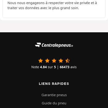
Nous nous engageons à respecter votre vie privée et à
traiter vos données avec le plus grand soin.
Note
4.84
sur
5
|
66473
avis
LIENS RAPIDES
Garantie pneus
Guide du pneu