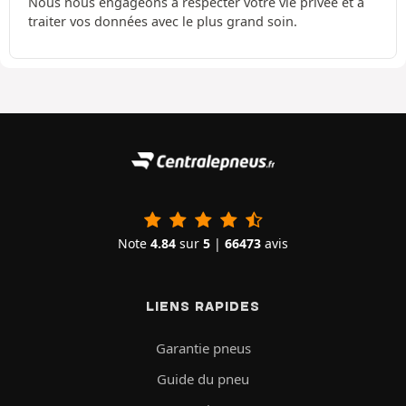
Nous nous engageons à respecter votre vie privée et à
traiter vos données avec le plus grand soin.
Note
4.84
sur
5
|
66473
avis
LIENS RAPIDES
Garantie pneus
Guide du pneu