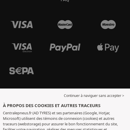
Continuer à naviguer sans accepter >
À PROPOS DES COOKIES ET AUTRES TRACEURS
Centralepneus.fr (AD TYRES) et ses partenaires (Google, Hotjar,
Microsoft) utilisent des témoins de connexion (cookies) et autres
traceurs (webstorage) pour assurer le bon fonctionnement du site,
faciliter votre navigation, réaliser des mesures statistiques et