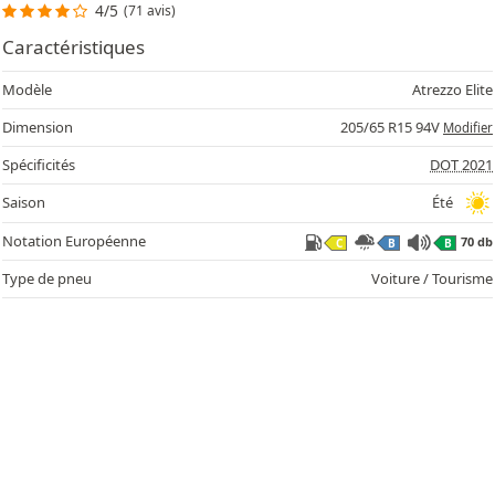
4/5
(71 avis)
Caractéristiques
Modèle
Atrezzo Elite
Dimension
205/65 R15 94V
Modifier
Spécificités
DOT 2021
Saison
Été
Notation Européenne
70 db
C
B
B
Type de pneu
Voiture / Tourisme