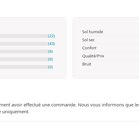
Sol humide
(22)
Sol sec
(43)
Confort
(6)
Qualité/Prix
(0)
Bruit
(0)
ment avoir effectué une commande. Nous vous informons que les avi
ue uniquement.