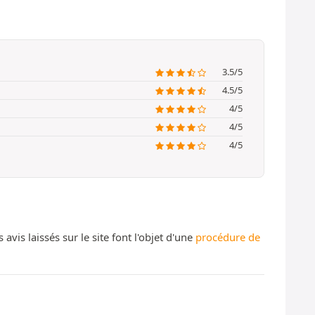
3.5/5
4.5/5
4/5
4/5
4/5
s laissés sur le site font l'objet d'une
procédure de