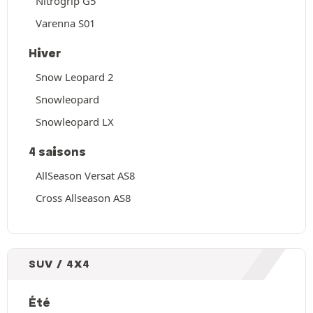
Nitrogrip G5
Varenna S01
Hiver
Snow Leopard 2
Snowleopard
Snowleopard LX
4 saisons
AllSeason Versat AS8
Cross Allseason AS8
SUV / 4X4
Été