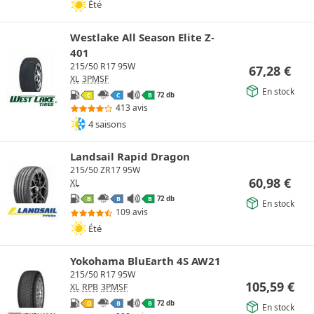
Été
Westlake All Season Elite Z-
401
215/50 R17 95W
67,28
€
XL
3PMSF
En stock
72 db
C
C
B
413 avis
4 saisons
Landsail Rapid Dragon
215/50 ZR17 95W
60,98
€
XL
72 db
B
B
B
En stock
109 avis
Été
Yokohama BluEarth 4S AW21
215/50 R17 95W
105,59
€
XL
RPB
3PMSF
72 db
D
B
B
En stock