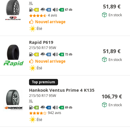
XL
51,89
€
67 db
C
B
A
En stock
4 avis
Nouvel arrivage
Été
Rapid P619
215/50 R17 95W
51,89
€
72 db
C
B
B
En stock
Nouvel arrivage
Été
Top premium
Hankook Ventus Prime 4 K135
106,79
€
215/50 R17 95W
XL
En stock
69 db
B
A
A
942 avis
Été