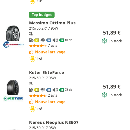
Été
Top budget
Massimo Ottima Plus
215/50 ZR17 95W
51,89
€
XL
69 db
En stock
C
B
B
7 avis
Nouvel arrivage
Été
Keter EliteForce
215/50 R17 95W
XL
51,89
€
72 db
C
B
B
En stock
2 avis
Nouvel arrivage
Été
Nereus Neoplus NS607
215/50 R17 95W