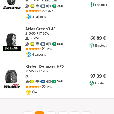
XL
3PMSF
Enliten
EVR
En stock
70 db
C
B
B
208 avis
4 saisons
Atlas Green3 4S
215/50 R17 95W
60,89
€
XL
3PMSF
68 db
C
B
A
En stock
91 avis
4 saisons
Kleber Dynaxer HP5
215/50 R17 95V
97,39
€
XL
70 db
C
A
B
En stock
50 avis
Été