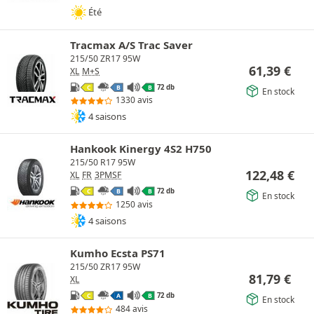
Été
Tracmax A/S Trac Saver
215/50 ZR17 95W
61,39
€
XL
M+S
72 db
C
B
B
En stock
1330 avis
4 saisons
Hankook Kinergy 4S2 H750
215/50 R17 95W
122,48
€
XL
FR
3PMSF
72 db
C
B
B
En stock
1250 avis
4 saisons
Kumho Ecsta PS71
215/50 ZR17 95W
81,79
€
XL
72 db
C
A
B
En stock
484 avis