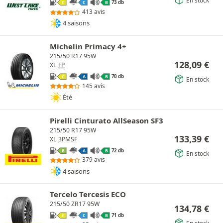
73 db
C
C
B
413 avis
4 saisons
Michelin Primacy 4+
215/50 R17 95W
128,09
€
XL
FP
70 db
C
A
B
En stock
145 avis
Été
Pirelli Cinturato AllSeason SF3
215/50 R17 95W
133,39
€
XL
3PMSF
72 db
B
A
B
En stock
379 avis
4 saisons
Tercelo Tercesis ECO
215/50 ZR17 95W
134,78
€
71 db
C
C
B
En stock