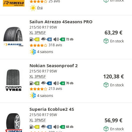
25 avis
Été
Sailun Atrezzo 4Seasons PRO
215/50 R17 95W
63,29
€
XL
3PMSF
72 db
C
B
B
En stock
318 avis
4 saisons
Nokian Seasonproof 2
215/50 R17 95W
120,38
€
XL
3PMSF
70 db
B
A
A
En stock
213 avis
4 saisons
Superia Ecoblue2 4S
215/50 R17 95W
56,99
€
XL
3PMSF
68 db
C
B
A
En stock