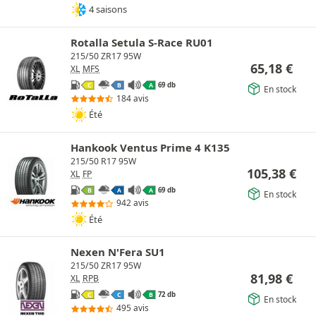
4 saisons
Rotalla Setula S-Race RU01
215/50 ZR17 95W
65,18
€
XL
MFS
69 db
C
B
A
En stock
184 avis
Été
Hankook Ventus Prime 4 K135
215/50 R17 95W
105,38
€
XL
FP
69 db
B
A
A
En stock
942 avis
Été
Nexen N'Fera SU1
215/50 ZR17 95W
81,98
€
XL
RPB
72 db
C
C
B
En stock
495 avis