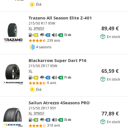
Été
Trazano All Season Elite Z-401
215/50 R17 95W
89,49
€
XL
3PMSF
72 db
C
C
B
En stock
239 avis
4 saisons
Blackarrow Super Dart P16
215/50 ZR17 95W
65,59
€
XL
71 db
C
C
B
En stock
6 avis
Été
Sailun Atrezzo 4Seasons PRO
215/50 ZR17 95Y
77,89
€
XL
3PMSF
72 db
B
B
B
En stock
318 avis