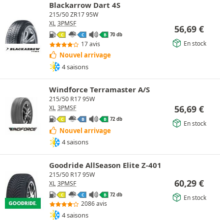
Blackarrow Dart 4S
215/50 ZR17 95W
XL
3PMSF
56,69
€
70 db
C
C
B
En stock
17 avis
Nouvel arrivage
4 saisons
Windforce Terramaster A/S
215/50 R17 95W
56,69
€
XL
3PMSF
72 db
C
B
B
En stock
Nouvel arrivage
4 saisons
Goodride AllSeason Elite Z-401
215/50 R17 95W
60,29
€
XL
3PMSF
72 db
C
C
B
En stock
2086 avis
4 saisons