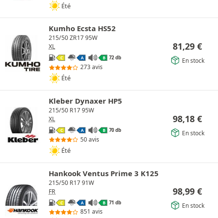
Été
Kumho Ecsta HS52
215/50 ZR17 95W
81,29
€
XL
72 db
C
A
B
En stock
273 avis
Été
Kleber Dynaxer HP5
215/50 R17 95W
98,18
€
XL
70 db
C
A
B
En stock
50 avis
Été
Hankook Ventus Prime 3 K125
215/50 R17 91W
98,99
€
FR
71 db
C
A
B
En stock
851 avis