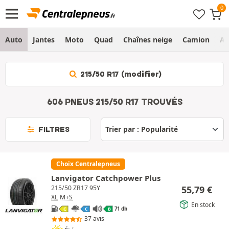
Auto
Jantes
Moto
Quad
Chaînes neige
Camion
Ag
215/50 R17 (modifier)
606 PNEUS 215/50 R17 TROUVÉS
FILTRES
Choix Centralepneus
Lanvigator Catchpower Plus
55,79
€
215/50 ZR17 95Y
XL
M+S
En stock
71 db
C
C
B
37 avis