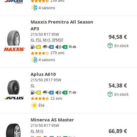
239 avis
4 saisons
Maxxis Premitra All Season
AP3
215/50 R17 95W
94,58
€
XL
FSL
M+S
3PMSF
En stock
70 db
C
B
B
279 avis
4 saisons
Aplus A610
215/50 ZR17 95W
54,38
€
XL
71 db
C
C
B
En stock
22 avis
Été
Minerva AS Master
215/50 R17 95W
66,89
€
XL
M+S