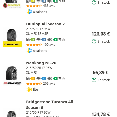
71 db
C
B
B
En stock
433 avis
4 saisons
Dunlop All Season 2
215/50 R17 95W
126,08
€
XL
MFS
3PMSF
72 db
B
B
B
En stock
100 avis
4 saisons
Nankang NS-20
215/50 ZR17 95W
66,89
€
XL
MFS
72 db
D
C
B
En stock
209 avis
Été
Bridgestone Turanza All
Season 6
215/50 R17 95W
134,78
€