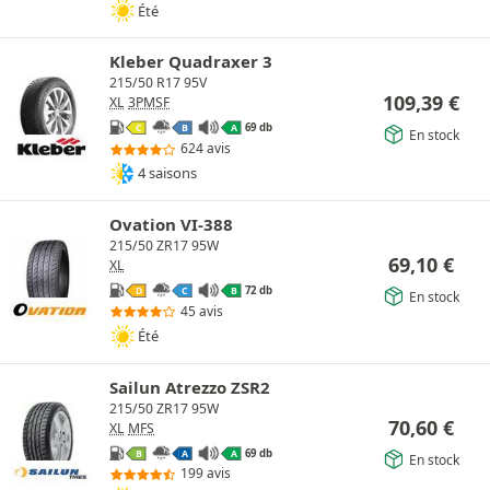
Été
Kleber Quadraxer 3
215/50 R17 95V
109,39
€
XL
3PMSF
69 db
C
B
A
En stock
624 avis
4 saisons
Ovation VI-388
215/50 ZR17 95W
69,10
€
XL
72 db
D
C
B
En stock
45 avis
Été
Sailun Atrezzo ZSR2
215/50 ZR17 95W
70,60
€
XL
MFS
69 db
B
A
A
En stock
199 avis