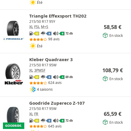
Été
Triangle Effexsport TH202
215/50 R17 95Y
58,58
€
XL
FSL
M+S
72 db
C
B
B
En stock
98 avis
Été
Kleber Quadraxer 3
215/50 R17 95W
108,79
€
XL
3PMSF
69 db
C
B
A
En stock
624 avis
4 saisons
Goodride Zupereco Z-107
215/50 R17 95W
65,59
€
XL
FR
72 db
C
B
B
En stock
645 avis