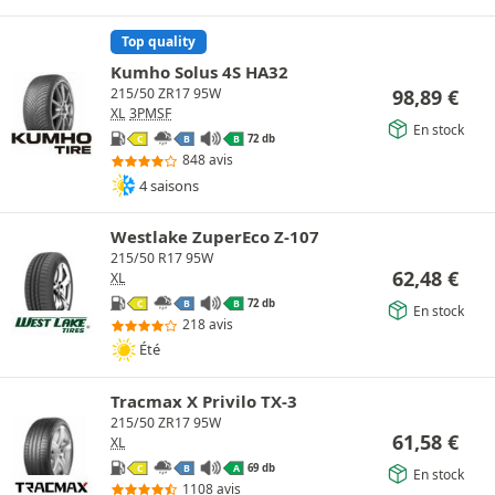
Top quality
Kumho Solus 4S HA32
98,89
€
215/50 ZR17 95W
XL
3PMSF
En stock
72 db
C
B
B
848 avis
4 saisons
Westlake ZuperEco Z-107
215/50 R17 95W
62,48
€
XL
72 db
C
B
B
En stock
218 avis
Été
Tracmax X Privilo TX-3
215/50 ZR17 95W
61,58
€
XL
69 db
C
B
A
En stock
1108 avis