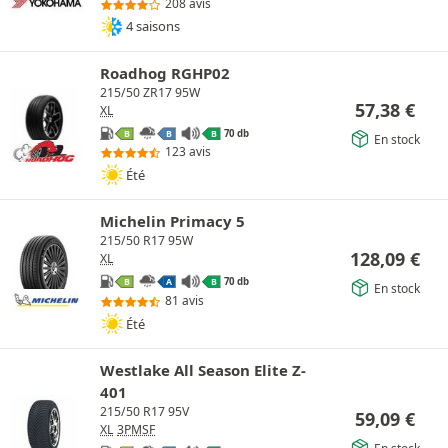
208 avis
4 saisons
Roadhog RGHP02
215/50 ZR17 95W
57,38
€
XL
70 db
B
B
B
En stock
123 avis
Été
Michelin Primacy 5
215/50 R17 95W
128,09
€
XL
70 db
B
A
B
En stock
81 avis
Été
Westlake All Season Elite Z-
401
215/50 R17 95V
59,09
€
XL
3PMSF
En stock