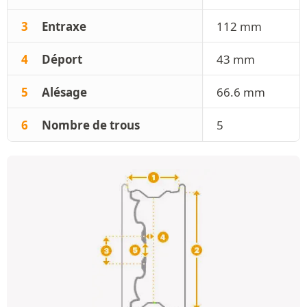
3
Entraxe
112 mm
4
Déport
43 mm
5
Alésage
66.6 mm
6
Nombre de trous
5