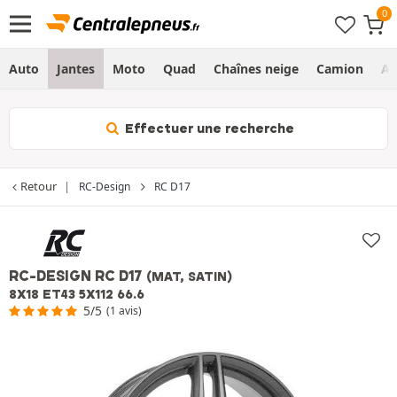
Auto
Jantes
Moto
Quad
Chaînes neige
Camion
Ag
Effectuer une recherche
Retour
RC-Design
RC D17
RC-DESIGN RC D17
(MAT, SATIN)
8X18 ET43 5X112 66.6
5/5
(1 avis)