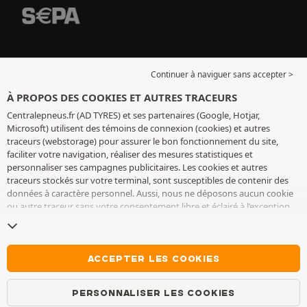
Continuer à naviguer sans accepter >
À PROPOS DES COOKIES ET AUTRES TRACEURS
Centralepneus.fr (AD TYRES) et ses partenaires (Google, Hotjar,
Microsoft) utilisent des témoins de connexion (cookies) et autres
traceurs (webstorage) pour assurer le bon fonctionnement du site,
faciliter votre navigation, réaliser des mesures statistiques et
personnaliser ses campagnes publicitaires. Les cookies et autres
traceurs stockés sur votre terminal, sont susceptibles de contenir des
données à caractère personnel. Aussi, nous ne déposons aucun cookie
ou autre traceur sans votre consentement libre et éclairé à l’exception
de ceux indispensables pour le fonctionnement du site. Nous
conservons votre choix pendant 6 mois. Vous pouvez retirer votre
consentement à tout moment en vous rendant sur la
page cookies et
autres traceurs
. Vous pouvez choisir de continuer à naviguer sans
ACCEPTER LES COOKIES
accepter le dépôt de cookies ou autres traceurs. Le refus ne fait pas
obstacle à l’accès aux services AD TYRES. Pour plus d’informations, nous
PERSONNALISER LES COOKIES
vous invitons à consulter
la page cookies et autres traceurs
.