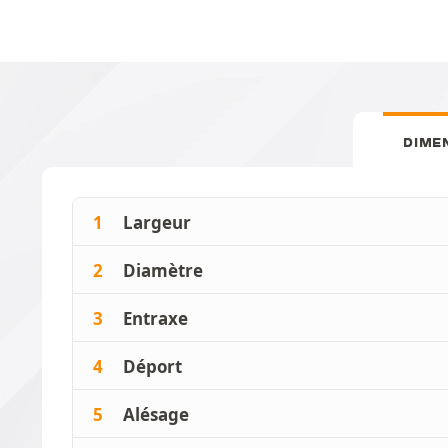
DIME
1
Largeur
2
Diamètre
3
Entraxe
4
Déport
5
Alésage