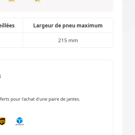
illées
Largeur de pneu maximum
m
215 mm
S
fferts pour l'achat d'une paire de jantes.