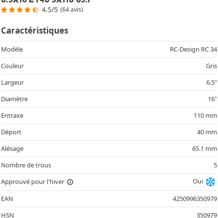
4.5/5
(64 avis)
Caractéristiques
Modèle
RC-Design RC 34
Couleur
Gris
Largeur
6.5"
Diamètre
16"
Entraxe
110 mm
Déport
40 mm
Alésage
65.1 mm
Nombre de trous
5
Oui
Approuvé pour l'hiver
EAN
4250996350979
HSN
350979