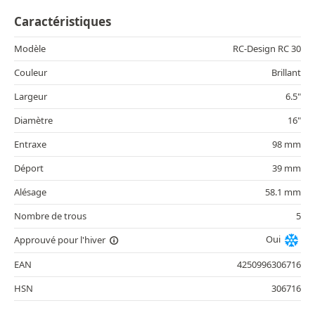
Caractéristiques
Modèle
RC-Design RC 30
Couleur
Brillant
Largeur
6.5"
Diamètre
16"
Entraxe
98 mm
Déport
39 mm
Alésage
58.1 mm
Nombre de trous
5
Oui
Approuvé pour l'hiver
EAN
4250996306716
HSN
306716