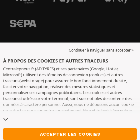
Continuer à naviguer sans accepter >
À PROPOS DES COOKIES ET AUTRES TRACEURS
Centralepneus.fr (AD TYRES) et ses partenaires (Google, Hotjar,
Microsoft) utilisent des témoins de connexion (cookies) et autres
traceurs (webstorage) pour assurer le bon fonctionnement du site,
faciliter votre navigation, réaliser des mesures statistiques et
personnaliser ses campagnes publicitaires. Les cookies et autres
traceurs stockés sur votre terminal, sont susceptibles de contenir des
données à caractère personnel. Aussi, nous ne déposons aucun cookie
ou autre traceur sans votre consentement libre et éclairé à l’exception
de ceux indispensables pour le fonctionnement du site. Nous
conservons votre choix pendant 6 mois. Vous pouvez retirer votre
consentement à tout moment en vous rendant sur la
page cookies et
autres traceurs
. Vous pouvez choisir de continuer à naviguer sans
ACCEPTER LES COOKIES