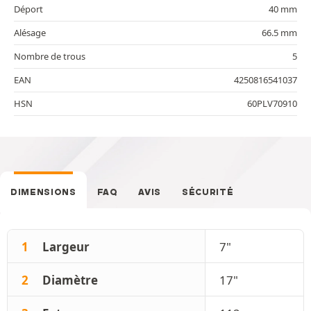
Déport
40 mm
Alésage
66.5 mm
Nombre de trous
5
EAN
4250816541037
HSN
60PLV70910
DIMENSIONS
FAQ
AVIS
SÉCURITÉ
1
Largeur
7"
2
Diamètre
17"