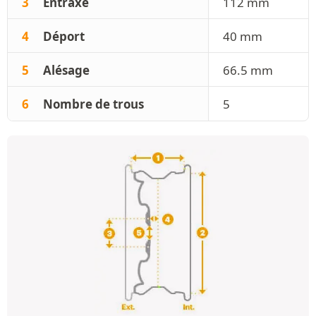
3
Entraxe
112 mm
4
Déport
40 mm
5
Alésage
66.5 mm
6
Nombre de trous
5