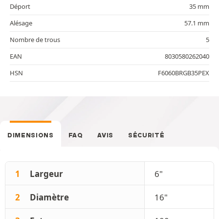
Déport
35 mm
Alésage
57.1 mm
Nombre de trous
5
EAN
8030580262040
HSN
F6060BRGB35PEX
DIMENSIONS
FAQ
AVIS
SÉCURITÉ
1
Largeur
6"
2
Diamètre
16"