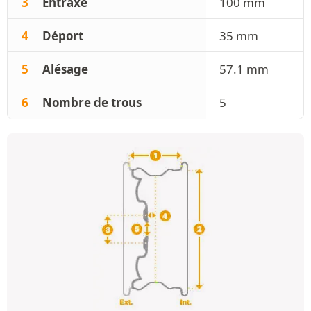
3
Entraxe
100 mm
4
Déport
35 mm
5
Alésage
57.1 mm
6
Nombre de trous
5