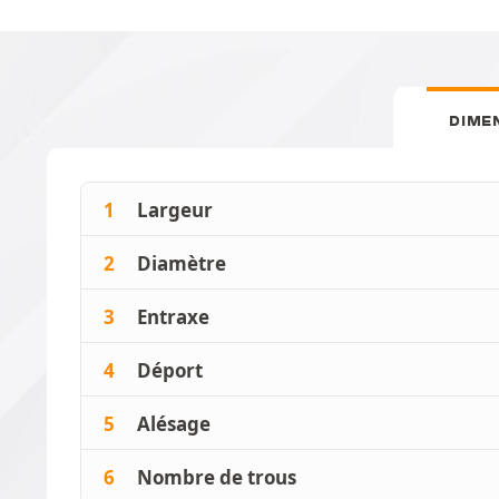
DIME
1
Largeur
2
Diamètre
3
Entraxe
4
Déport
5
Alésage
6
Nombre de trous