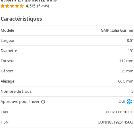
4.5/5
(5 avis)
Caractéristiques
Modèle
GMP Italia Gunner
Largeur
8.5"
Diamètre
19"
Entraxe
112 mm
Déport
25 mm
Alésage
66.5 mm
Nombre de trous
5
Oui
Approuvé pour l'hiver
EAN
8002000110330
HSN
GUNN85192514566I