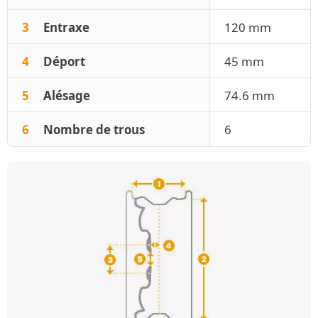
3
Entraxe
120 mm
4
Déport
45 mm
5
Alésage
74.6 mm
6
Nombre de trous
6