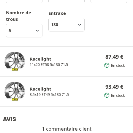
Nombre de
Entraxe
trous
87,49
€
Racelight
11x20 ET58 5x130 71.5
En stock
93,49
€
Racelight
8.5x19 ET49 5x130 71.5
En stock
AVIS
1 commentaire client