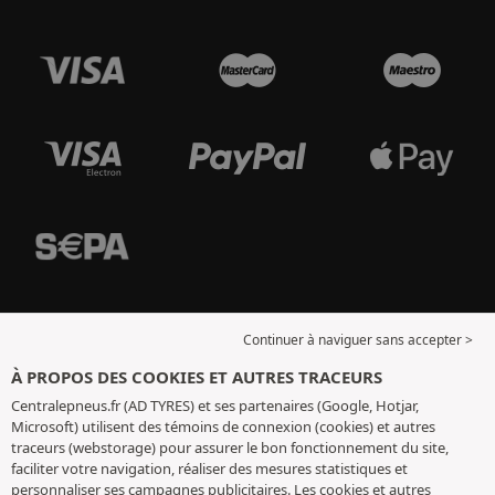
Continuer à naviguer sans accepter >
À PROPOS DES COOKIES ET AUTRES TRACEURS
Centralepneus.fr (AD TYRES) et ses partenaires (Google, Hotjar,
Microsoft) utilisent des témoins de connexion (cookies) et autres
traceurs (webstorage) pour assurer le bon fonctionnement du site,
faciliter votre navigation, réaliser des mesures statistiques et
personnaliser ses campagnes publicitaires. Les cookies et autres