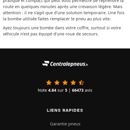
pratique et compact qui peut vous permettre de reprendre la
route en quelques minutes après une crevaison légère. Mais
attention : il ne s’agit que d’une solution temporaire. Une fois
la bombe utilisée faites remplacer le pneu au plus vite.
Ayez toujours une bombe dans votre coffre, surtout si votre
véhicule n’est pas équipé d’une roue de secours.
Note
4.84
sur
5
|
66473
avis
LIENS RAPIDES
Garantie pneus