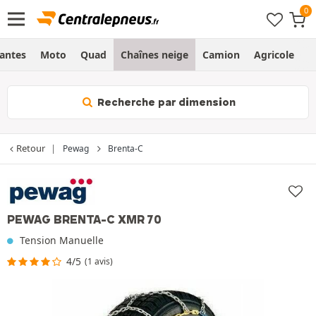
Jantes
Moto
Quad
Chaînes neige
Camion
Agricole
H
Recherche par dimension
Retour
Pewag
Brenta-C
PEWAG BRENTA-C XMR 70
Tension Manuelle
4/5
(1 avis)