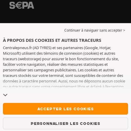
Continuer à naviguer sans accepter >
À PROPOS DES COOKIES ET AUTRES TRACEURS
Centralepneus.fr (AD TYRES) et ses partenaires (Google, Hotjar,
Microsoft) utilisent des témoins de connexion (cookies) et autres
traceurs (webstorage) pour assurer le bon fonctionnement du site,
faciliter votre navigation, réaliser des mesures statistiques et
personnaliser ses campagnes publicitaires. Les cookies et autres
traceurs stockés sur votre terminal, sont susceptibles de contenir des
données à caractère personnel. Aussi, nous ne déposons aucun cookie
ou autre traceur sans votre consentement libre et éclairé à l’exception
de ceux indispensables pour le fonctionnement du site. Nous
conservons votre choix pendant 6 mois. Vous pouvez retirer votre
consentement à tout moment en vous rendant sur la
page cookies et
autres traceurs
. Vous pouvez choisir de continuer à naviguer sans
ACCEPTER LES COOKIES
accepter le dépôt de cookies ou autres traceurs. Le refus ne fait pas
obstacle à l’accès aux services AD TYRES. Pour plus d’informations, nous
PERSONNALISER LES COOKIES
vous invitons à consulter
la page cookies et autres traceurs
.