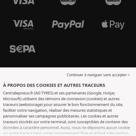
Continuer à naviguer sans accepter >
À PROPOS DES COOKIES ET AUTRES TRACEURS
Centralepneus.fr (AD TYRES) et ses partenaires (Google, Hotjar,
Microsoft) utilisent des témoins de connexion (cookies) et autres
traceurs (webstorage) pour assurer le bon fonctionnement du site,
faciliter votre navigation, réaliser des mesures statistiques et
personnaliser ses campagnes publicitaires. Les cookies et autres
traceurs stockés sur votre terminal, sont susceptibles de contenir des
données à caractère personnel. Aussi, nous ne déposons aucun cookie
ou autre traceur sans votre consentement libre et éclairé à l’exception