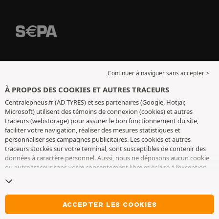
Continuer à naviguer sans accepter >
À PROPOS DES COOKIES ET AUTRES TRACEURS
Centralepneus.fr (AD TYRES) et ses partenaires (Google, Hotjar,
Microsoft) utilisent des témoins de connexion (cookies) et autres
traceurs (webstorage) pour assurer le bon fonctionnement du site,
faciliter votre navigation, réaliser des mesures statistiques et
personnaliser ses campagnes publicitaires. Les cookies et autres
traceurs stockés sur votre terminal, sont susceptibles de contenir des
données à caractère personnel. Aussi, nous ne déposons aucun cookie
ou autre traceur sans votre consentement libre et éclairé à l’exception
de ceux indispensables pour le fonctionnement du site. Nous
conservons votre choix pendant 6 mois. Vous pouvez retirer votre
consentement à tout moment en vous rendant sur la
page cookies et
autres traceurs
. Vous pouvez choisir de continuer à naviguer sans
ACCEPTER LES COOKIES
accepter le dépôt de cookies ou autres traceurs. Le refus ne fait pas