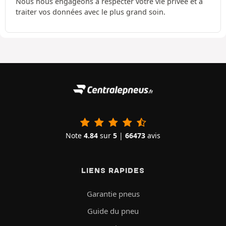
Nous nous engageons à respecter votre vie privée et à
traiter vos données avec le plus grand soin.
Note
4.84
sur
5
|
66473
avis
LIENS RAPIDES
Garantie pneus
Guide du pneu