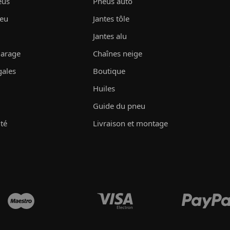
eus
Pneus auto
neu
Jantes tôle
Jantes alu
garage
Chaînes neige
gales
Boutique
Huiles
Guide du pneu
ité
Livraison et montage